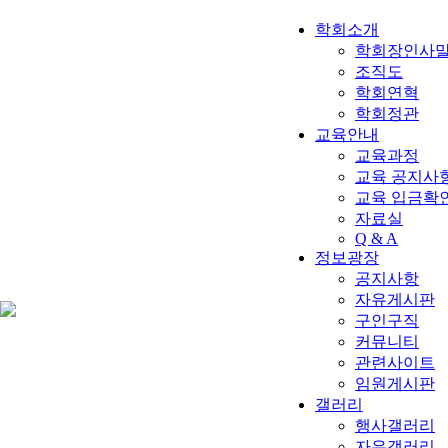
학회소개
학회장인사
조직도
학회연혁
학회정관
교육안내
교육과정
교육 공지사항
교육 입금확
자료실
Q & A
정보광장
공지사항
자유게시판
구인구직
커뮤니티
관련사이트
임원게시판
갤러리
행사갤러리
자유갤러리