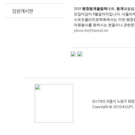
2018
평창동계올림픽
대회,
동계
패럴림
임원게시판
모집마감이 9월말까지입니다. 서둘러
스포츠물리치료학회에서는 이번 평창동
자원봉사를 원하시는 분들이나 관련문
jehoon-lee@hanmail.net
(01795) 서울시 노원구 화
Copyright © 2010 KSSPT, 