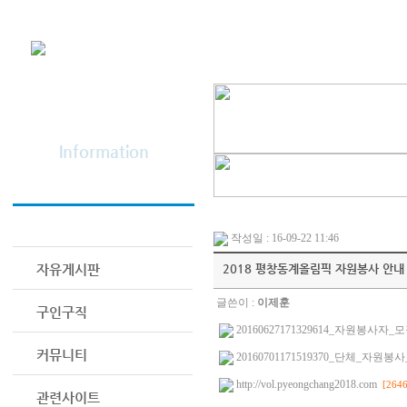
학회소개
정보광장
Information
공지사항
작성일 : 16-09-22 11:46
자유게시판
2018 평창동계올림픽 자원봉사 안내
글쓴이 :
이제훈
구인구직
20160627171329614_자원봉사자_모
커뮤니티
20160701171519370_단체_자원봉사_
http://vol.pyeongchang2018.com
[2646
관련사이트