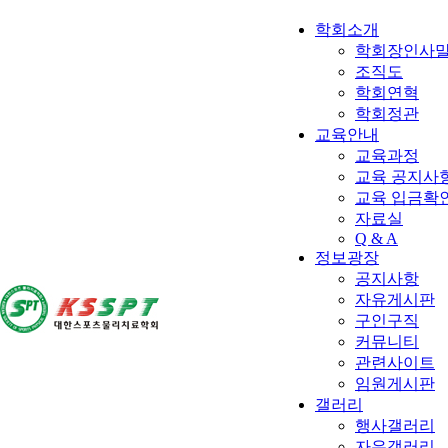
학회소개
학회장인사
조직도
학회연혁
학회정관
교육안내
교육과정
교육 공지사항
교육 입금확
자료실
Q & A
정보광장
공지사항
자유게시판
구인구직
커뮤니티
관련사이트
임원게시판
갤러리
행사갤러리
자유갤러리