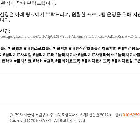
 관심과 참여 부탁드립니다.
신청은 아래 링크에서 부탁드리며, 원활한 프로그램 운영을 위해 사
니다.
신청:
://docs.google.com/forms/d/e/1FAIpQLSfVYJd1tALHtuzFSkTG7nCdckOxiCxQSnJA7CNOf
한물리치료협회
#대한스포츠물리치료학회
#대한심장호흡물리치료학회
#대한정형도
회
#물리치료사의길
#물리치료과
#물리치료사
#물리치료사필라테스
#물리치료사
#
치료학과
#물리치료
#학회
#교육
#물리치료교육
#물리치료사교육
#물리치료실
(01795) 서울시 노원구 화랑로 815 삼육대학교 제1실습관 5012호 전화
010-5259
Copyright © 2010 KSSPT, All Right Reserved.