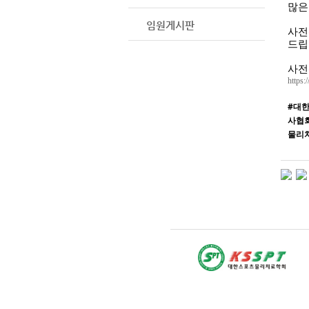
많은
임원게시판
사전
드립
사전
https
#대
사협
물리