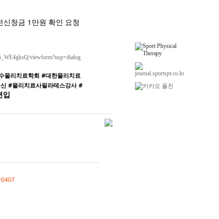
전신청금 1만원 확인 요청
5_WE4gksQ/viewform?usp=dialog
수물리치료학회
#대한물리치료
출신
#물리치료사필라테스강사
#
편입
-0407