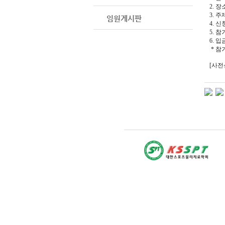
2. 
3. 
임원게시판
4. 
5. 참
6. 
* 참
[사전신청