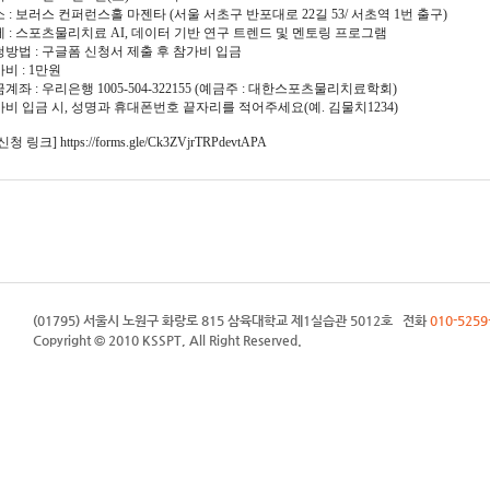
장소 : 보러스 컨퍼런스홀 마젠타 (서울 서초구 반포대로 22길 53/ 서초역 1번 출구)
주제 : 스포츠물리치료 AI, 데이터 기반 연구 트렌드 및 멘토링 프로그램
신청방법 : 구글폼 신청서 제출 후 참가비 입금
가비 : 1만원
입금계좌 : 우리은행 1005-504-322155 (예금주 : 대한스포츠물리치료학회)
가비 입금 시, 성명과 휴대폰번호 끝자리를 적어주세요(예. 김물치1234)
 링크] https://forms.gle/Ck3ZVjrTRPdevtAPA
(01795) 서울시 노원구 화랑로 815 삼육대학교 제1실습관 5012호 전화
010-5259
Copyright © 2010 KSSPT, All Right Reserved.