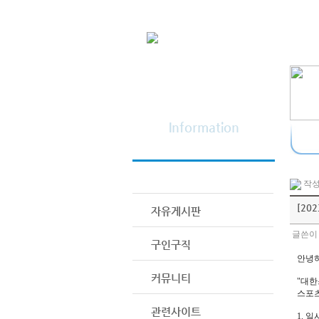
정보광장
Information
공지사항
작성일
[20
자유게시판
글쓴이 
구인구직
안녕
커뮤니티
"대한
스포츠
관련사이트
1. 일