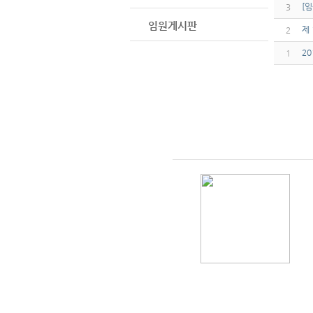
[
3
임원게시판
제
2
2
1