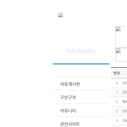
정보광장
Information
공지사항
번호
2
8
자유게시판
2
7
구인구직
학
6
커뮤니티
2
5
Da
4
관련사이트