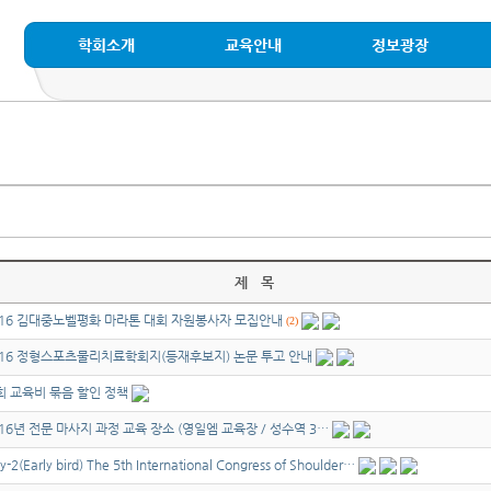
학회소개
교육안내
정보광장
제 목
016 김대중노벨평화 마라톤 대회 자원봉사자 모집안내
(2)
016 정형스포츠물리치료학회지(등재후보지) 논문 투고 안내
회 교육비 묶음 할인 정책
016년 전문 마사지 과정 교육 장소 (영일엠 교육장 / 성수역 3…
y-2(Early bird) The 5th International Congress of Shoulder…