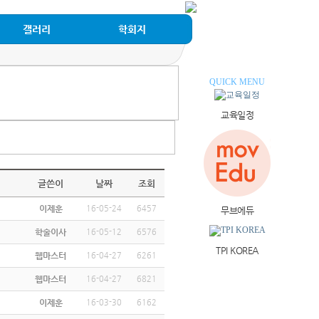
갤러리
학회지
QUICK MENU
교육일정
글쓴이
날짜
조회
이제훈
16-05-24
6457
무브에듀
학술이사
16-05-12
6576
TPI KOREA
웹마스터
16-04-27
6261
웹마스터
16-04-27
6821
이제훈
16-03-30
6162