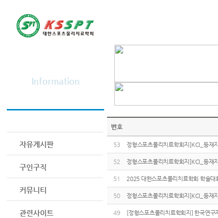
학회소개
정보광장
Information
공지사항
번호
자유게시판
53
정형스포츠물리치료학회지[KCI_등재지] 
52
정형스포츠물리치료학회지[KCI_등재지] 
구인구직
51
2025 대한스포츠물리치료학회 학술대
커뮤니티
50
정형스포츠물리치료학회지[KCI_등재지] 
관련사이트
49
[정형스포츠물리치료학회지] 한국연구