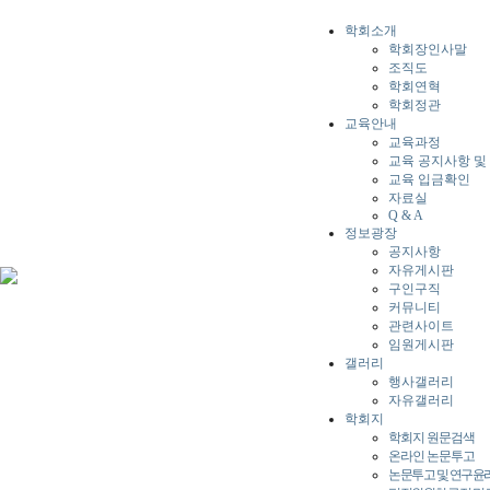
학회소개
학회장인사말
조직도
학회연혁
학회정관
교육안내
교육과정
교육 공지사항 및
교육 입금확인
자료실
Q & A
정보광장
공지사항
자유게시판
구인구직
커뮤니티
관련사이트
임원게시판
갤러리
행사갤러리
자유갤러리
학회지
학회지 원문검색
온라인 논문투고
논문투고 및 연구윤