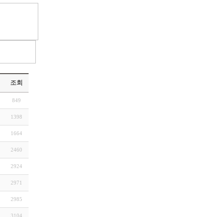
조회
849
1398
1664
2460
2924
2971
2985
3104