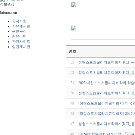
정보광장
Information
공지사항
자유게시판
구인구직
커뮤니티
관련사이트
임원게시판
번호
53
정형스포츠물리치료학회지[KCI_등재지
52
정형스포츠물리치료학회지[KCI_등재지
51
2025 대한스포츠물리치료학회 학술
50
정형스포츠물리치료학회지[KCI_등재지
49
[정형스포츠물리치료학회지] 한국
48
[정형스포츠물리치료학회지] 2024
47
정형스포츠물리치료학회지[KCI_등재지
46
[2024년 학술대회 사전신청] 『202