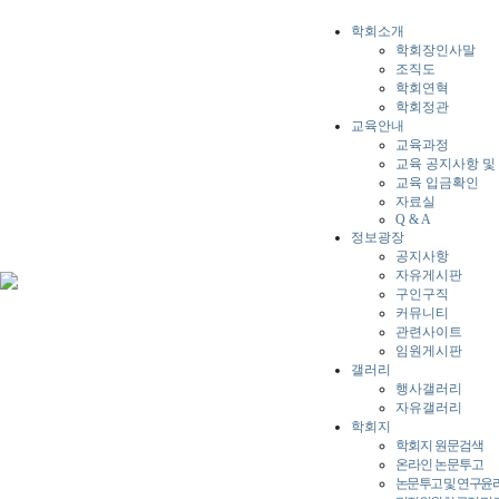
학회소개
학회장인사말
조직도
학회연혁
학회정관
교육안내
교육과정
교육 공지사항 및
교육 입금확인
자료실
Q & A
정보광장
공지사항
자유게시판
구인구직
커뮤니티
관련사이트
임원게시판
갤러리
행사갤러리
자유갤러리
학회지
학회지 원문검색
온라인 논문투고
논문투고 및 연구윤