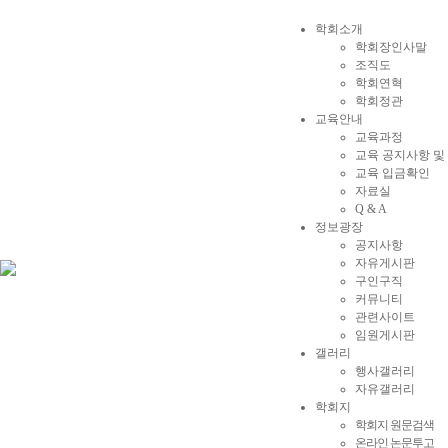
학회소개
학회장인사말
조직도
학회연혁
학회정관
교육안내
교육과정
교육 공지사항 및
교육 입금확인
자료실
Q & A
정보광장
공지사항
자유게시판
구인구직
커뮤니티
관련사이트
임원게시판
갤러리
행사갤러리
자유갤러리
학회지
학회지 원문검색
온라인 논문투고